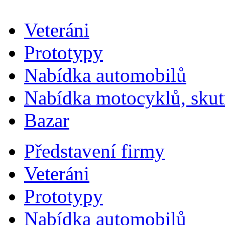
fuga
fuga
fuga
fuga
fuga
fuga
fuga
fuga
fuga
fuga
fuga
fuga
fuga
mobilya
mobilya
mobilya
mobilya
mobilya
mobilya
mobilya
mobilya
mobilya
mobilya
mobilya
mobilya
mobilya
Veteráni
Prototypy
Nabídka automobilů
Nabídka motocyklů, skut
Bazar
Představení firmy
Veteráni
Prototypy
Nabídka automobilů