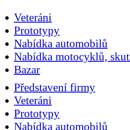
fuga
fuga
fuga
fuga
fuga
fuga
fuga
fuga
fuga
fuga
fuga
fuga
fuga
mobilya
mobilya
mobilya
mobilya
mobilya
mobilya
mobilya
mobilya
mobilya
mobilya
mobilya
mobilya
mobilya
Veteráni
Prototypy
Nabídka automobilů
Nabídka motocyklů, skut
Bazar
Představení firmy
Veteráni
Prototypy
Nabídka automobilů